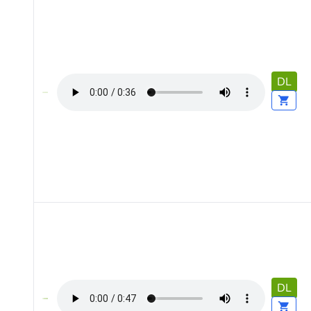
DL
DL