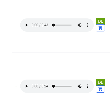
DL
DL