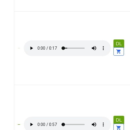
DL
DL