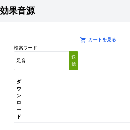
効果音源
カートを見る
検索ワード
送
信
ダ
ウ
ン
ロ
ー
ド