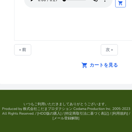
« 前
次 »
カートを見る
いつもご利用いただきましてありがとうございます。
Produced by
株式会社こだまプロダクション
Codama Production Inc. 2005-2023
All Rights Reserved.
/ [
HDD版の購入
] / [
特定商取引法に基づく表記
] / [
利用規約
] /
[
メール登録解除
]