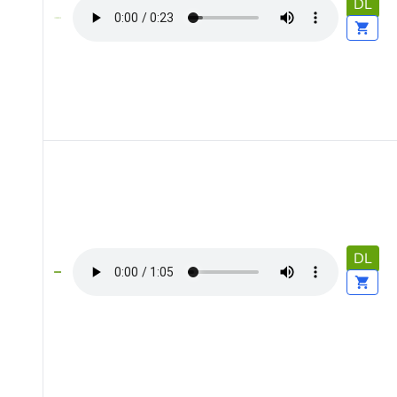
DL
DL