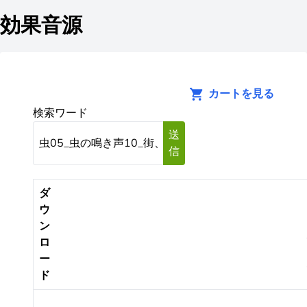
効果音源
カートを見る
検索ワード
送
信
ダ
ウ
ン
ロ
ー
ド