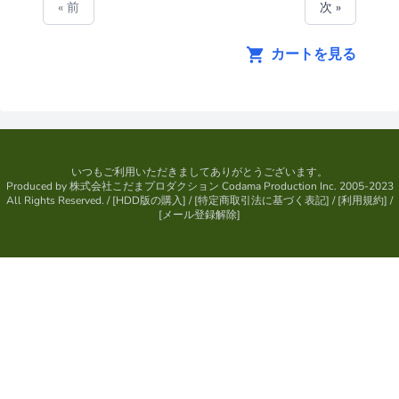
« 前
次 »
カートを見る
いつもご利用いただきましてありがとうございます。
Produced by
株式会社こだまプロダクション
Codama Production Inc. 2005-2023
All Rights Reserved.
/ [
HDD版の購入
] / [
特定商取引法に基づく表記
] / [
利用規約
] /
[
メール登録解除
]