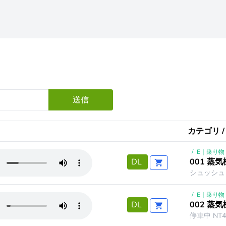
送信
カテゴリ /
/
E｜乗り物
001 蒸
DL
シュッシュッ
/
E｜乗り物
002 蒸
DL
停車中 NT4