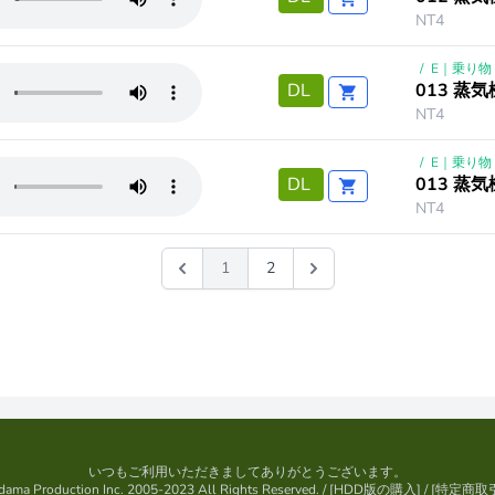
NT4
/
E｜乗り物
013 蒸
DL
NT4
/
E｜乗り物
013 蒸
DL
NT4
1
2
いつもご利用いただきましてありがとうございます。
ama Production Inc. 2005-2023 All Rights Reserved.
/ [
HDD版の購入
] / [
特定商取