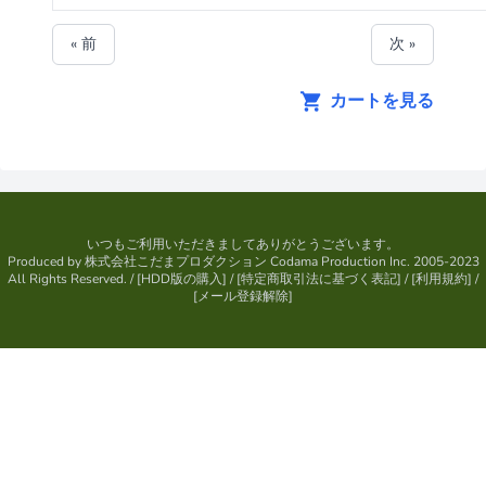
« 前
次 »
カートを見る
いつもご利用いただきましてありがとうございます。
Produced by
株式会社こだまプロダクション
Codama Production Inc. 2005-2023
All Rights Reserved.
/ [
HDD版の購入
] / [
特定商取引法に基づく表記
] / [
利用規約
] /
[
メール登録解除
]