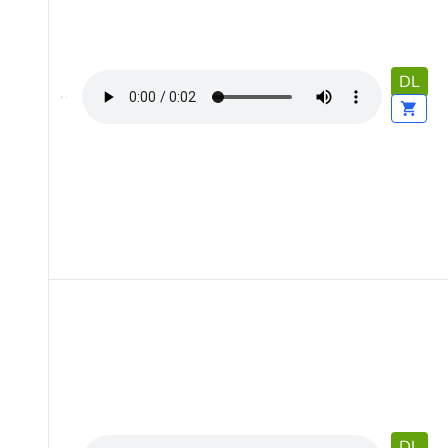
DL
DL