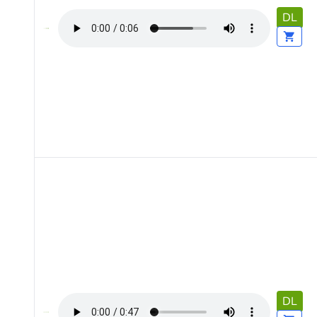
DL
DL