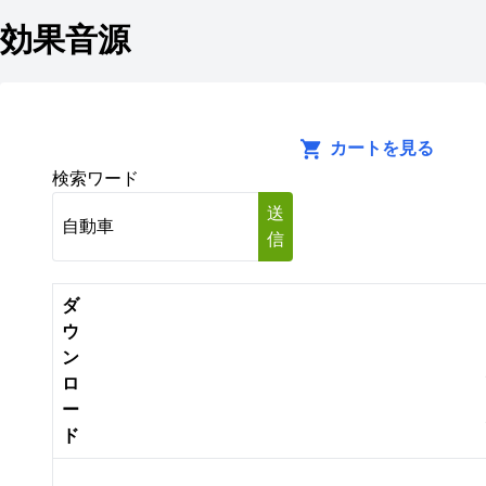
効果音源
カートを見る
検索ワード
送
信
ダ
ウ
ン
ロ
ー
ド