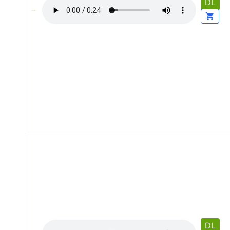
DL
DL