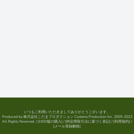
いつもご利用いただきましてありがとうございます。
Produced by
株式会社こだまプロダクション
Codama Production Inc. 2005-2023
All Rights Reserved.
/ [
HDD版の購入
] / [
特定商取引法に基づく表記
] / [
利用規約
] /
[
メール登録解除
]