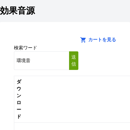
効果音源
カートを見る
検索ワード
送
信
ダ
ウ
ン
ロ
ー
ド