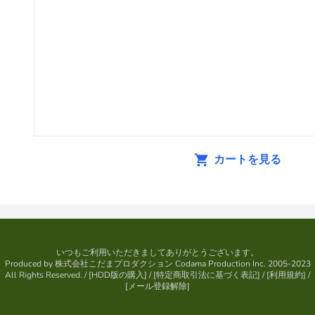
カートを見る
いつもご利用いただきましてありがとうございます。
Produced by
株式会社こだまプロダクション
Codama Production Inc. 2005-2023
All Rights Reserved.
/ [
HDD版の購入
] / [
特定商取引法に基づく表記
] / [
利用規約
] /
[
メール登録解除
]