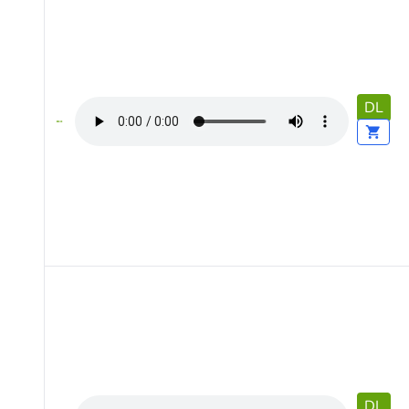
DL
DL