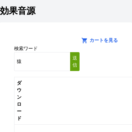
効果音源
カートを見る
検索ワード
送
信
ダ
ウ
ン
ロ
ー
ド