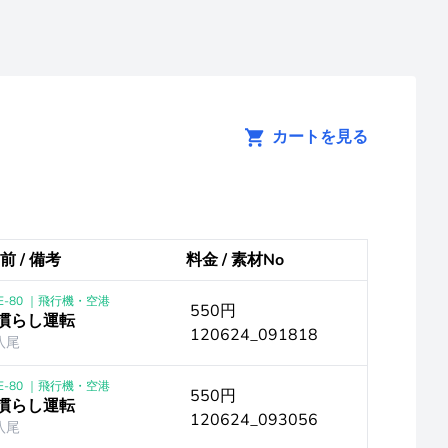
カートを見る
前 / 備考
料金 / 素材No
E-80 ｜飛行機・空港
550円
 慣らし運転
120624_091818
八尾
E-80 ｜飛行機・空港
550円
 慣らし運転
120624_093056
八尾