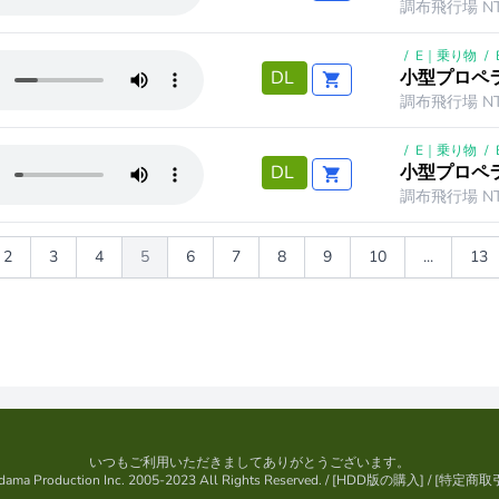
調布飛行場 NT
/
E｜乗り物
/
小型プロペラ
DL
調布飛行場 NT
/
E｜乗り物
/
小型プロペラ
DL
調布飛行場 NT
2
3
4
5
6
7
8
9
10
...
13
いつもご利用いただきましてありがとうございます。
ama Production Inc. 2005-2023 All Rights Reserved.
/ [
HDD版の購入
] / [
特定商取