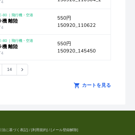
4
E-80 ｜飛行機・空港
550円
機 離陸
150920_110622
4
E-80 ｜飛行機・空港
550円
機 離陸
150920_145450
4
14
カートを見る
引法に基づく表記
] / [
利用規約
] / [
メール登録解除
]