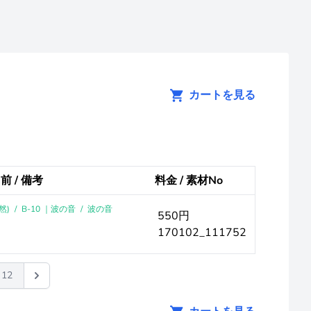
カートを見る
前 / 備考
料金 / 素材No
然)
/
B-10 ｜波の音
/
波の音
550円
170102_111752
12