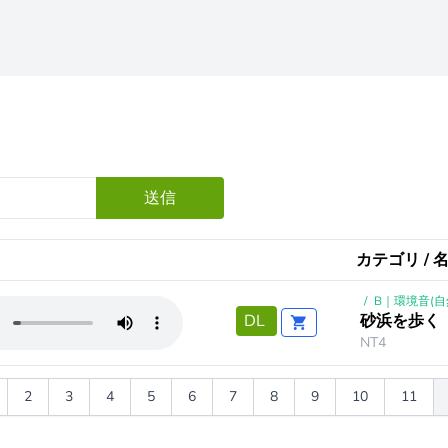
送信
カテゴリ / 名
/
B｜環境音(自
砂浜を歩く
DL
NT4
2
3
4
5
6
7
8
9
10
11