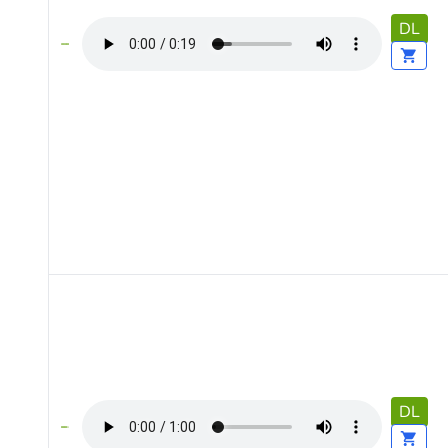
DL
DL