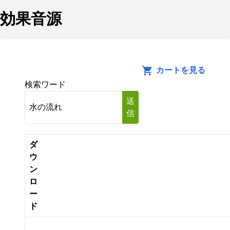
効果音源
カートを見る
検索ワード
送
信
ダ
ウ
ン
ロ
ー
ド