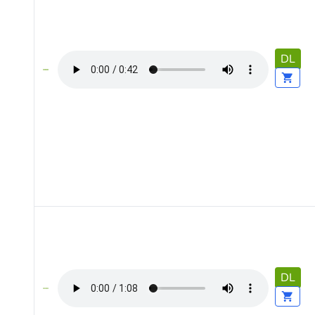
DL
DL