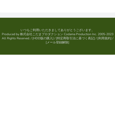
いつもご利用いただきましてありがとうございます。
Produced by
株式会社こだまプロダクション
Codama Production Inc. 2005-2023
All Rights Reserved.
/ [
HDD版の購入
] / [
特定商取引法に基づく表記
] / [
利用規約
] /
[
メール登録解除
]