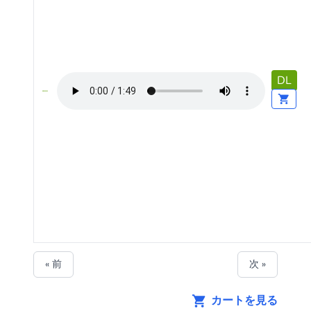
DL
« 前
次 »
カートを見る