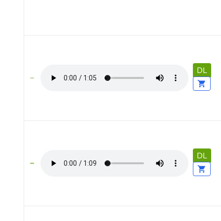
DL
DL