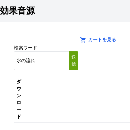
効果音源
カートを見る
検索ワード
送
信
ダ
ウ
ン
ロ
ー
ド