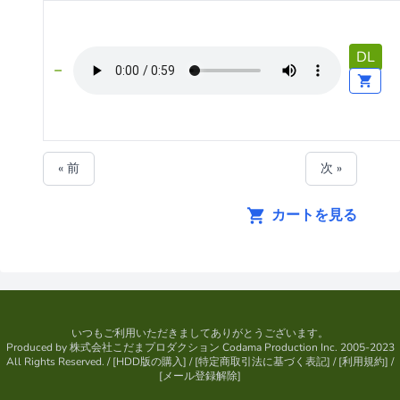
DL
« 前
次 »
カートを見る
いつもご利用いただきましてありがとうございます。
Produced by
株式会社こだまプロダクション
Codama Production Inc. 2005-2023
All Rights Reserved.
/ [
HDD版の購入
] / [
特定商取引法に基づく表記
] / [
利用規約
] /
[
メール登録解除
]