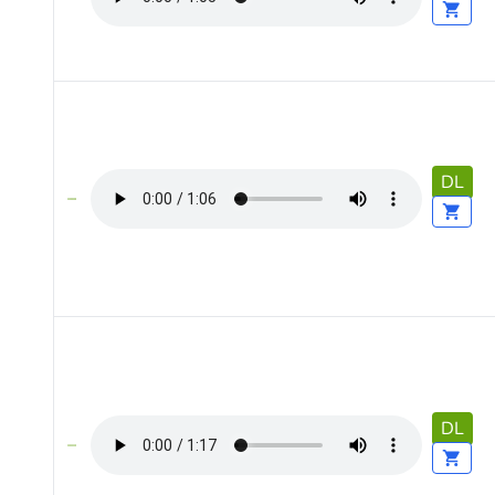
DL
DL