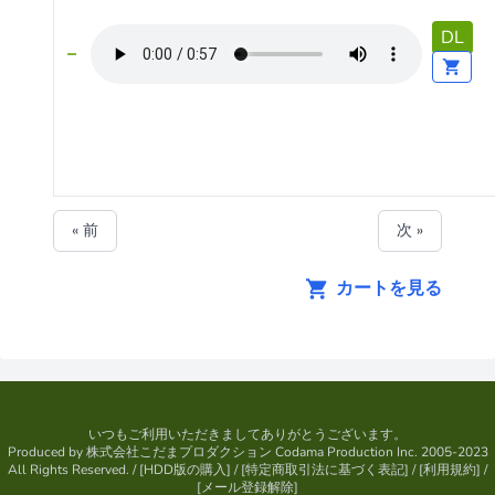
DL
« 前
次 »
カートを見る
いつもご利用いただきましてありがとうございます。
Produced by
株式会社こだまプロダクション
Codama Production Inc. 2005-2023
All Rights Reserved.
/ [
HDD版の購入
] / [
特定商取引法に基づく表記
] / [
利用規約
] /
[
メール登録解除
]