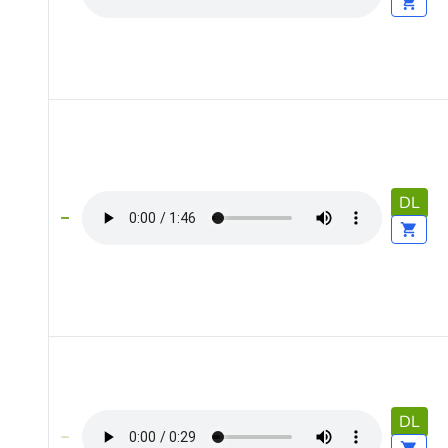
DL
DL