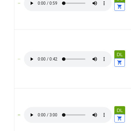
DL
DL