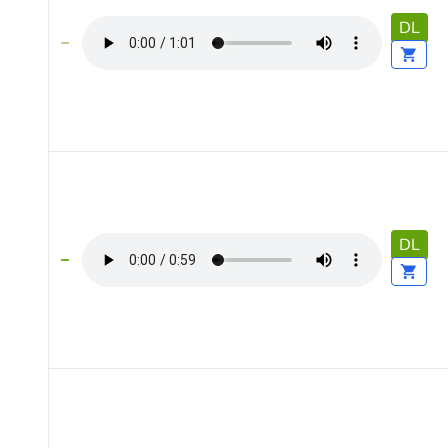
DL
DL