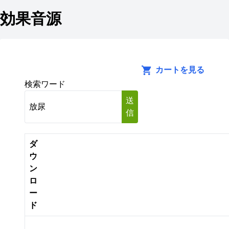
効果音源
カートを見る
検索ワード
送
信
ダ
ウ
ン
ロ
ー
ド