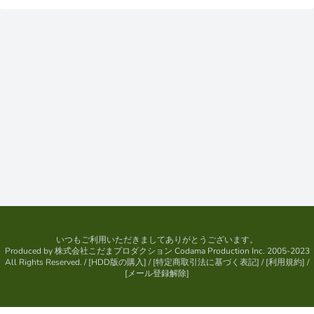
いつもご利用いただきましてありがとうございます。
Produced by
株式会社こだまプロダクション
Codama Production Inc. 2005-2023
All Rights Reserved.
/ [
HDD版の購入
] / [
特定商取引法に基づく表記
] / [
利用規約
] /
[
メール登録解除
]