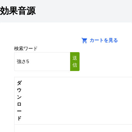
効果音源
カートを見る
検索ワード
送
信
ダ
ウ
ン
ロ
ー
ド