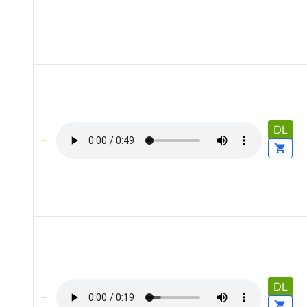
DL
DL