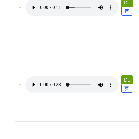
DL
DL