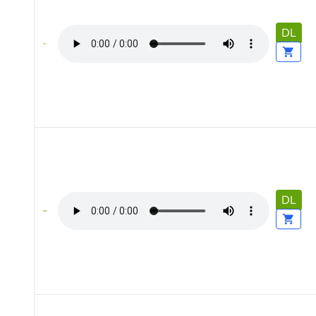
DL
DL