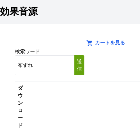
効果音源
カートを見る
検索ワード
送
信
ダ
ウ
ン
ロ
ー
ド