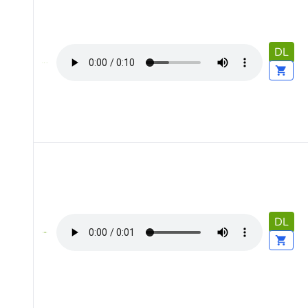
DL
DL