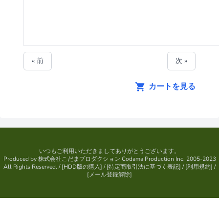
« 前
次 »
カートを見る
いつもご利用いただきましてありがとうございます。
Produced by
株式会社こだまプロダクション
Codama Production Inc. 2005-2023
All Rights Reserved.
/ [
HDD版の購入
] / [
特定商取引法に基づく表記
] / [
利用規約
] /
[
メール登録解除
]