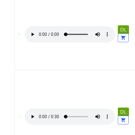
DL
DL