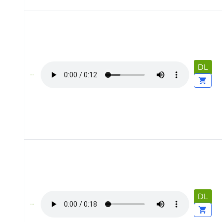
DL
DL