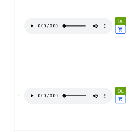
DL
DL