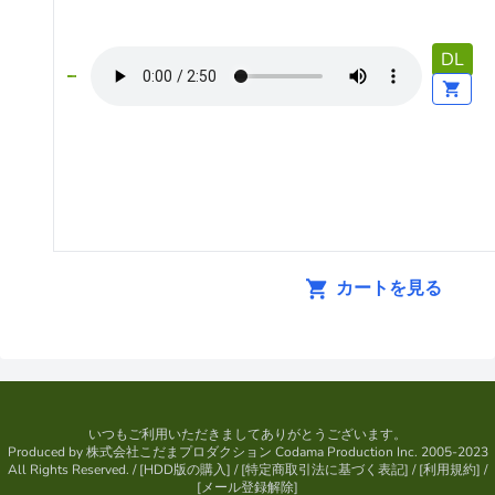
DL
カートを見る
いつもご利用いただきましてありがとうございます。
Produced by
株式会社こだまプロダクション
Codama Production Inc. 2005-2023
All Rights Reserved.
/ [
HDD版の購入
] / [
特定商取引法に基づく表記
] / [
利用規約
] /
[
メール登録解除
]