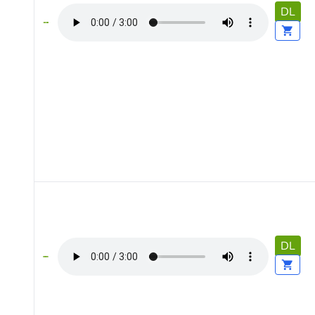
DL
DL