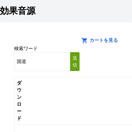
効果音源
カートを見る
検索ワード
送
信
ダ
ウ
ン
ロ
ー
ド