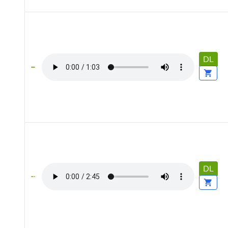
DL
DL