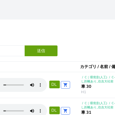
送信
カテゴリ / 名前 / 
/
C｜環境音(人工)
/
C
し距離あり_住吉大社前
DL
車 30
H1
/
C｜環境音(人工)
/
C
し距離あり_住吉大社前
DL
車 31