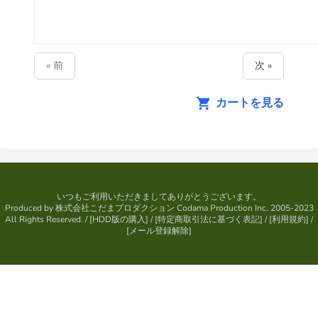
« 前
次 »
カートを見る
いつもご利用いただきましてありがとうございます。
Produced by
株式会社こだまプロダクション
Codama Production Inc. 2005-2023
All Rights Reserved.
/ [
HDD版の購入
] / [
特定商取引法に基づく表記
] / [
利用規約
] /
[
メール登録解除
]