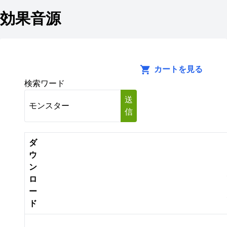
効果音源
カートを見る
検索ワード
送
信
ダ
ウ
ン
ロ
ー
ド