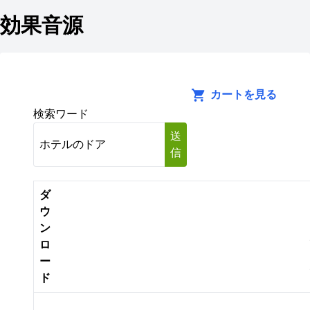
効果音源
カートを見る
検索ワード
送
信
ダ
ウ
ン
ロ
ー
ド