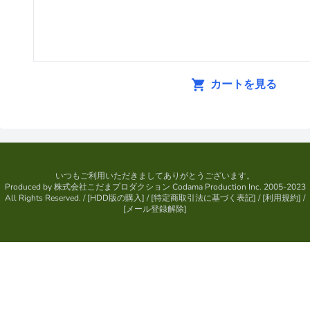
カートを見る
いつもご利用いただきましてありがとうございます。
Produced by
株式会社こだまプロダクション
Codama Production Inc. 2005-2023
All Rights Reserved.
/ [
HDD版の購入
] / [
特定商取引法に基づく表記
] / [
利用規約
] /
[
メール登録解除
]