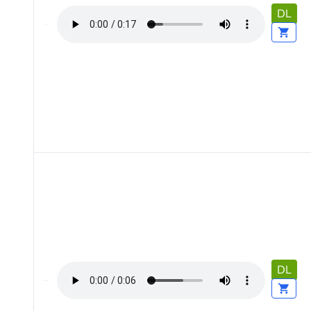
DL
DL