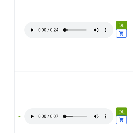
DL
DL