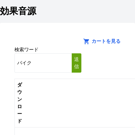
効果音源
カートを見る
検索ワード
送
信
ダ
ウ
ン
ロ
ー
ド