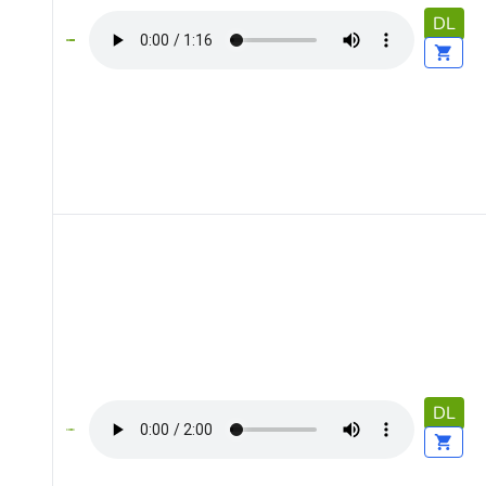
DL
DL