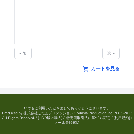
« 前
次 »
カートを見る
いつもご利用いただきましてありがとうございます。
Produced by
株式会社こだまプロダクション
Codama Production Inc. 2005-2023
All Rights Reserved.
/ [
HDD版の購入
] / [
特定商取引法に基づく表記
] / [
利用規約
] /
[
メール登録解除
]