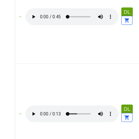
DL
DL