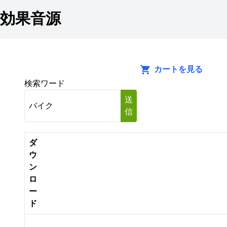
効果音源
カートを見る
検索ワード
送
信
ダ
ウ
ン
ロ
ー
ド