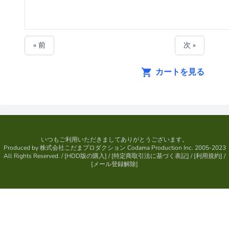
« 前
次 »
カートを見る
いつもご利用いただきましてありがとうございます。
Produced by
株式会社こだまプロダクション
Codama Production Inc. 2005-2023
All Rights Reserved.
/ [
HDD版の購入
] / [
特定商取引法に基づく表記
] / [
利用規約
] /
[
メール登録解除
]