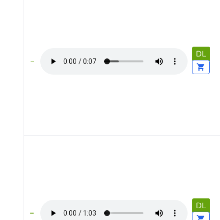
DL
DL