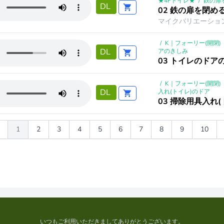
★4Fトイレ★
/
鉄の扉
DL
02 鉄の扉を閉め
マイクバリエーショ
/
K｜フォーリー(開閉)
DL
アのきしみ
03 トイレのドアの
/
K｜フォーリー(開閉)
DL
入れ(トイレ)のドア
03 掃除用具入れ
1
2
3
4
5
6
7
8
9
10
いつもご利用いただきましてありがとうございます。