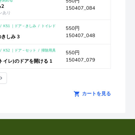
550円
を閉める
る2
150407_084
ンあり
/
K51 ｜ドア－きしみ
/
トイレド
550円
150407_048
きしみ 3
/
K52 ｜ドア－セット
/
掃除用具
550円
150407_079
(トイレ)のドアを開ける 1
カートを見る