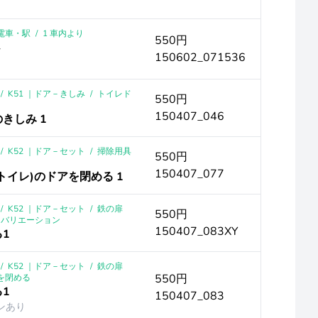
｜電車・駅
/
1 車内より
550円
150602_071536
/
K51 ｜ドア－きしみ
/
トイレド
550円
150407_046
きしみ 1
/
K52 ｜ドア－セット
/
掃除用具
550円
150407_077
(トイレ)のドアを閉める 1
/
K52 ｜ドア－セット
/
鉄の扉
550円
クバリエーション
150407_083XY
る1
/
K52 ｜ドア－セット
/
鉄の扉
550円
を閉める
る1
150407_083
ンあり