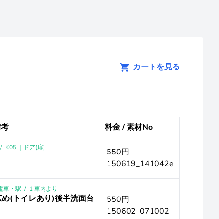
カートを見る
備考
料金 / 素材No
/
K05 ｜ドア(扉)
550円
150619_141042e
｜電車・駅
/
1 車内より
広め(トイレあり)後半洗面台
550円
150602_071002