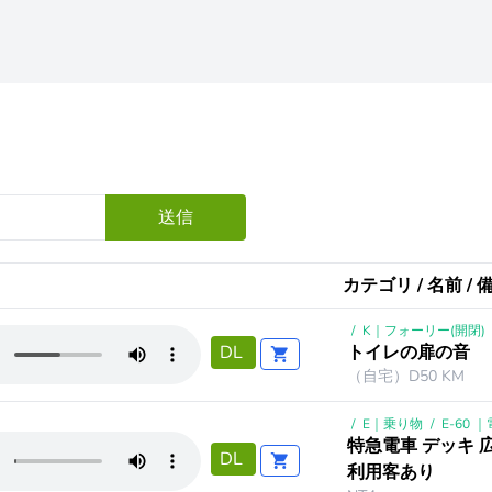
送信
カテゴリ / 名前 / 
/
K｜フォーリー(開閉)
トイレの扉の音
DL
（自宅）D50 KM
/
E｜乗り物
/
E-60 
特急電車 デッキ 
DL
利用客あり