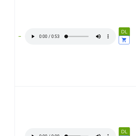
DL
DL