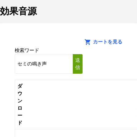
効果音源
カートを見る
検索ワード
送
信
ダ
ウ
ン
ロ
ー
ド