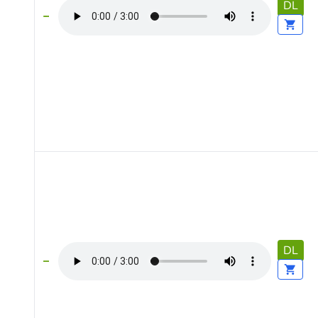
DL
DL