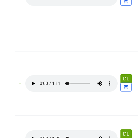
DL
DL