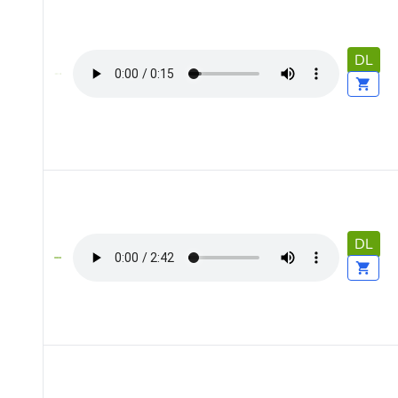
DL
DL