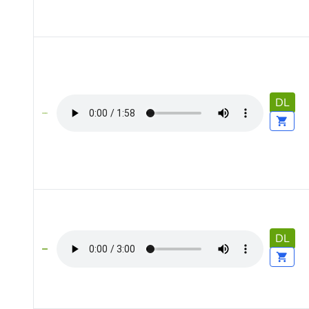
DL
DL