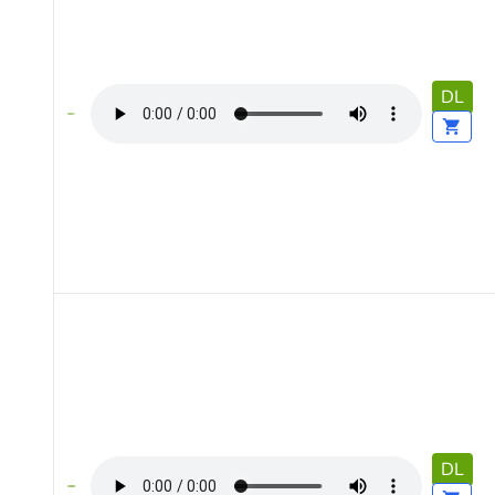
DL
DL