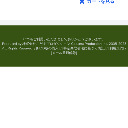
カートを見る
いつもご利用いただきましてありがとうございます。
Produced by
株式会社こだまプロダクション
Codama Production Inc. 2005-2023
All Rights Reserved.
/ [
HDD版の購入
] / [
特定商取引法に基づく表記
] / [
利用規約
] /
[
メール登録解除
]