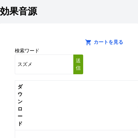
効果音源
カートを見る
検索ワード
送
信
ダ
ウ
ン
ロ
ー
ド