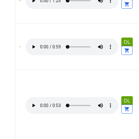
DL
DL