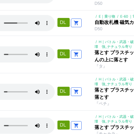
D50
/
E｜乗り物
/
E-60 
自動改札機 磁気
DL
D50
/
H｜バトル・武器・破
壊 強_ナチュラル寄り
落とす プラスチ
DL
んの上に落とす
『タ』
/
H｜バトル・武器・破
壊 強_ナチュラル寄り
落とす プラスチ
DL
落とす
『ペチ』
/
H｜バトル・武器・破
壊 強_ナチュラル寄り
DL
落とす プラスチ
『チャカラ』