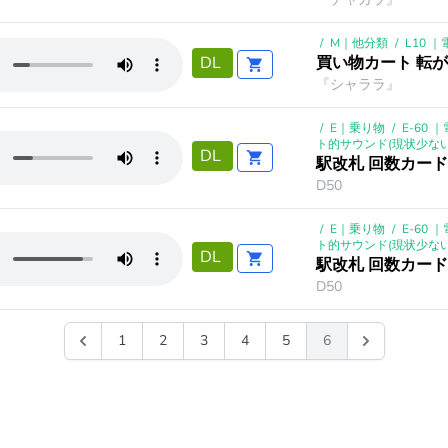
/
M｜他分類
/
L10 
買い物カート 転
DL
『シャララ』
/
E｜乗り物
/
E-60 
ト的サウンド(現状少ない
DL
駅改札 回数カード
D50
/
E｜乗り物
/
E-60 
ト的サウンド(現状少ない
DL
駅改札 回数カード
D50
1
2
3
4
5
6