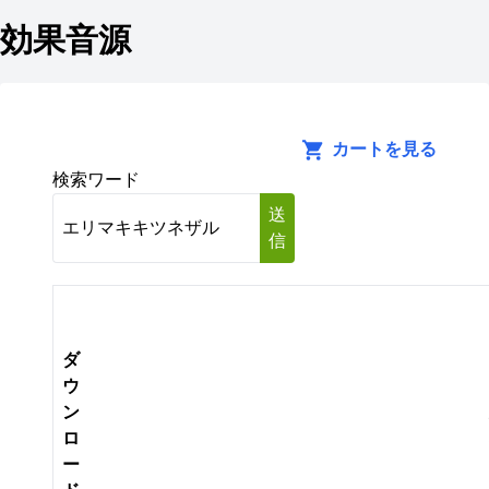
効果音源
カートを見る
検索ワード
送
信
ダ
ウ
ン
ロ
ー