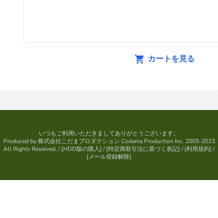
カートを見る
いつもご利用いただきましてありがとうございます。
Produced by
株式会社こだまプロダクション
Codama Production Inc. 2005-2023
All Rights Reserved.
/ [
HDD版の購入
] / [
特定商取引法に基づく表記
] / [
利用規約
] /
[
メール登録解除
]